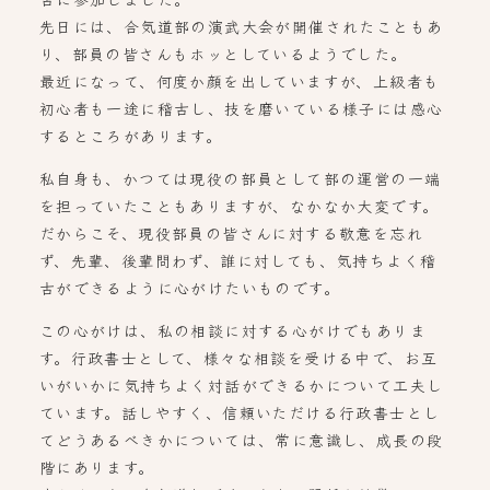
先日には、合気道部の演武大会が開催されたこともあ
り、部員の皆さんもホッとしているようでした。
最近になって、何度か顔を出していますが、上級者も
初心者も一途に稽古し、技を磨いている様子には感心
するところがあります。
私自身も、かつては現役の部員として部の運営の一端
を担っていたこともありますが、なかなか大変です。
だからこそ、現役部員の皆さんに対する敬意を忘れ
ず、先輩、後輩問わず、誰に対しても、気持ちよく稽
古ができるように心がけたいものです。
この心がけは、私の相談に対する心がけでもありま
す。行政書士として、様々な相談を受ける中で、お互
いがいかに気持ちよく対話ができるかについて工夫し
ています。話しやすく、信頼いただける行政書士とし
てどうあるべきかについては、常に意識し、成長の段
階にあります。