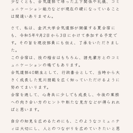
少なくとも、合気道部で培った上下関係や礼儀、コミ
ュニケーション能力などが現在の礎になっていること
は間違いありません。
さて、私は、金沢大学合気道部が開催する夏合宿に
も、令和5年9月2日から3日にかけて参加する予定で
す。その旨を現役部員にも伝え、了承をいただきまし
た。
この合宿は、技の稽古はもちろん、諸先輩方とのコミ
ュニケーションの場でもあります。
合気道部40期生として、行政書士として、当時から大
きく成長した荒川朋範を広く知っていただけるように
努めてまいります。
合宿を通して、心身共に少しでも成長し、今後の業務
への向き合い方のヒントや新たな見方などが得られれ
ばと思います。
自分の知見を広めるためにも、このようなコミュニテ
ィは大切にし、人とのつながりを広めていきたいと思