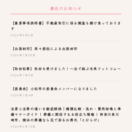
最近のお知らせ
【重要事項説明書】不動産取引に係る調査も請け負っておりま
す
2026年8月6日
【出張封印】再々委託による出張封印
2026年7月28日
【取材記事】取材を受けました！～法で結ぶ未来ドットコム～
2026年7月9日
【委員会】小松市の委員会メンバーになりました
2026年7月4日
法要と法事の違いを徹底解説｜種類比較・流れ・費用相場と準
備マナーガイド | 葬儀に関係するお役立ち情報 | 神奈川県川
崎市、横浜の葬儀なら花で彩るお葬式「とむらび」
2026年6月15日