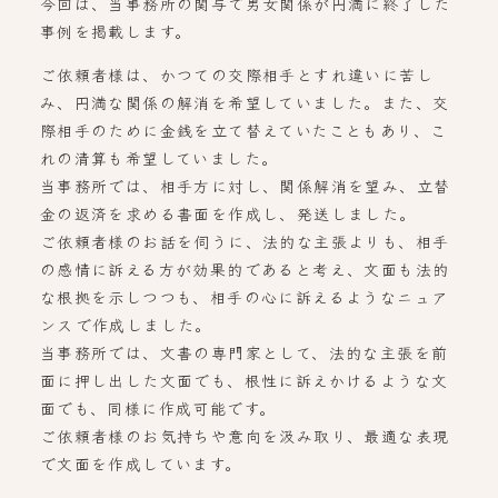
今回は、当事務所の関与で男女関係が円満に終了した
事例を掲載します。
ご依頼者様は、かつての交際相手とすれ違いに苦し
み、円満な関係の解消を希望していました。また、交
際相手のために金銭を立て替えていたこともあり、こ
れの清算も希望していました。
当事務所では、相手方に対し、関係解消を望み、立替
金の返済を求める書面を作成し、発送しました。
ご依頼者様のお話を伺うに、法的な主張よりも、相手
の感情に訴える方が効果的であると考え、文面も法的
な根拠を示しつつも、相手の心に訴えるようなニュア
ンスで作成しました。
当事務所では、文書の専門家として、法的な主張を前
面に押し出した文面でも、根性に訴えかけるような文
面でも、同様に作成可能です。
ご依頼者様のお気持ちや意向を汲み取り、最適な表現
で文面を作成しています。