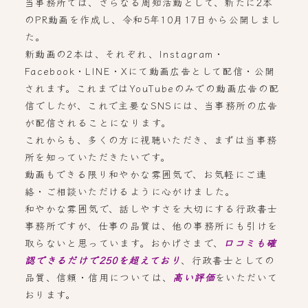
当事務所では、さらなる周知活動として、新たに2本
のPR動画を作成し、令和5年10月17日から公開しまし
た。
新動画の2本は、それぞれ、Instagram・
Facebook・LINE・Xにて動画広告として配信・公開
されます。これまではYouTubeのみでの動画広告の配
信でしたが、これで主要なSNSには、当事務所の広告
が配信されることになります。
これからも、多くの方に視聴いただき、まずは当事務
所を知っていただきたいです。
動画もできる限り和やかな雰囲気で、お気軽にご連
絡・ご相談いただけるように心がけました。
和やかな雰囲気で、話しやすさを大切にする行政書士
事務所ですが、仕事の品質は、他の事務所にも引けを
取らないと思っています。おかげさまで、
口コミも確
認できるだけで250を超えており
、行政書士としての
品質、信頼・信用については、
高い評価
をいただいて
おります。