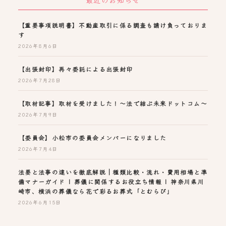
【重要事項説明書】不動産取引に係る調査も請け負っておりま
す
2026年8月6日
【出張封印】再々委託による出張封印
2026年7月28日
【取材記事】取材を受けました！～法で結ぶ未来ドットコム～
2026年7月9日
【委員会】小松市の委員会メンバーになりました
2026年7月4日
法要と法事の違いを徹底解説｜種類比較・流れ・費用相場と準
備マナーガイド | 葬儀に関係するお役立ち情報 | 神奈川県川
崎市、横浜の葬儀なら花で彩るお葬式「とむらび」
2026年6月15日