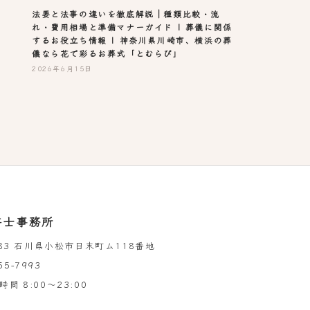
法要と法事の違いを徹底解説｜種類比較・流
れ・費用相場と準備マナーガイド | 葬儀に関係
するお役立ち情報 | 神奈川県川崎市、横浜の葬
儀なら花で彩るお葬式「とむらび」
2026年6月15日
書士事務所
983 石川県小松市日末町ム118番地
55-7993
時間
8:00～23:00