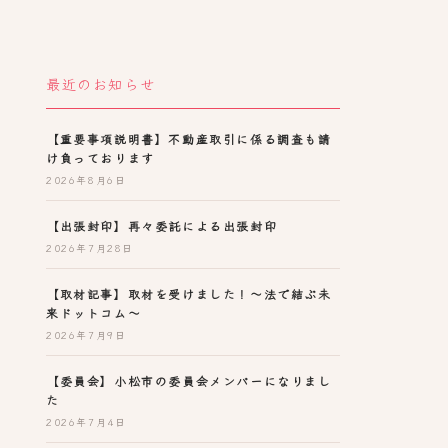
最近のお知らせ
【重要事項説明書】不動産取引に係る調査も請
け負っております
2026年8月6日
【出張封印】再々委託による出張封印
2026年7月28日
【取材記事】取材を受けました！～法で結ぶ未
来ドットコム～
2026年7月9日
【委員会】小松市の委員会メンバーになりまし
た
2026年7月4日