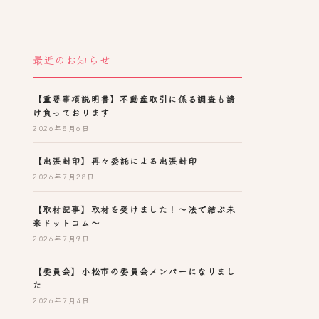
最近のお知らせ
【重要事項説明書】不動産取引に係る調査も請
け負っております
2026年8月6日
【出張封印】再々委託による出張封印
2026年7月28日
【取材記事】取材を受けました！～法で結ぶ未
来ドットコム～
2026年7月9日
【委員会】小松市の委員会メンバーになりまし
た
2026年7月4日