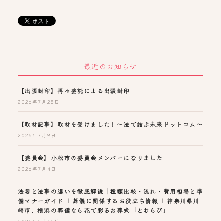
最近のお知らせ
【出張封印】再々委託による出張封印
2026年7月28日
【取材記事】取材を受けました！～法で結ぶ未来ドットコム～
2026年7月9日
【委員会】小松市の委員会メンバーになりました
2026年7月4日
法要と法事の違いを徹底解説｜種類比較・流れ・費用相場と準
備マナーガイド | 葬儀に関係するお役立ち情報 | 神奈川県川
崎市、横浜の葬儀なら花で彩るお葬式「とむらび」
2026年6月15日