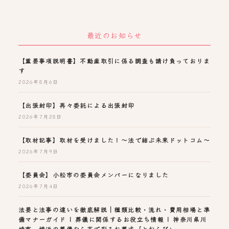
最近のお知らせ
【重要事項説明書】不動産取引に係る調査も請け負っておりま
す
2026年8月6日
【出張封印】再々委託による出張封印
2026年7月28日
【取材記事】取材を受けました！～法で結ぶ未来ドットコム～
2026年7月9日
【委員会】小松市の委員会メンバーになりました
2026年7月4日
法要と法事の違いを徹底解説｜種類比較・流れ・費用相場と準
備マナーガイド | 葬儀に関係するお役立ち情報 | 神奈川県川
崎市、横浜の葬儀なら花で彩るお葬式「とむらび」