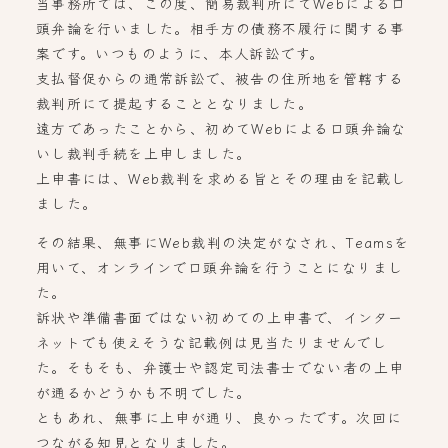
当事務所では、この度、簡易裁判所にてWebによる口
頭弁論を行いました。相手方の債務不履行に関する事
案です。いつものように、本人訴訟です。
支払督促からの通常訴訟で、被告の住所地を管轄する
裁判所にて提起することとなりました。
遠方であったことから、初めてWebによる口頭弁論な
いし裁判手続を上申しました。
上申書には、Web裁判を求める旨とその理由を記載し
ました。
その結果、無事にWeb裁判の決定がなされ、Teamsを
用いて、オンラインで口頭弁論を行うことになりまし
た。
訴状や準備書面ではない初めての上申書で、インター
ネットでも使えそうな記載例は見当たりませんでし
た。そもそも、弁護士や認定司法書士でない者の上申
が通るかどうかも不明でした。
ともあれ、無事に上申が通り、良かったです。次回に
つながる知見となりました。