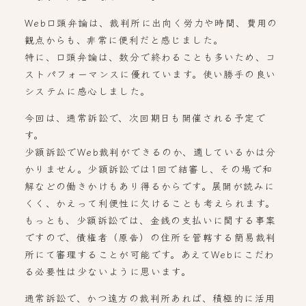
Web口頭弁論は、裁判所に出向く労力や時間、費用の
観点からも、非常に便利だと感じました。
特に、口頭弁論は、数分で終わることも多いため、コ
ストパフォーマンスに優れています。使い勝手の良い
システムに感心しました。
今回は、通常訴訟で、次回期日も開催される予定で
す。
少額訴訟でWeb裁判ができるのか、適しているかは分
かりません。少額訴訟では1回で結審し、その場で和
解などの働きかけもあり得るからです。展開が読みに
くく、かえって利便性に欠けることも考えられます。
もっとも、少額訴訟では、金銭の支払いに関する事案
ですので、債権者（原告）の住所を管轄する簡易裁判
所にて審理することが可能です。あえてWebにこだわ
る必要性は少ないように思います。
通常訴訟で、かつ遠方の裁判所あれば、積極的に活用