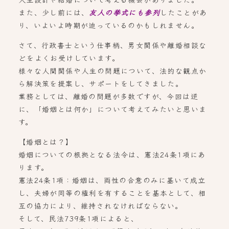
また、少し前には、
友人の挙式にも参列
したことがあ
り、いよいよ時期が迫っているのかもしれません。
さて、行政書士という仕事柄、男女関係や離婚相談な
どをよくお受けしています。
様々な人間関係や人生の問題について、法的な観点か
ら解決策を提案し、サポートをしてきました。
業務としては、離婚の問題が多数ですが、今回は逆
に、「婚姻とは何か」について考えてみたいと思いま
す。
【婚姻とは？】
婚姻についての根拠となる法令は、憲法24条1項にあ
ります。
憲法24条1項：婚姻は、両性の合意のみに基いて成立
し、夫婦が同等の権利を有することを基本として、相
互の協力により、維持されなければならない。
そして、民法739条1項によると、