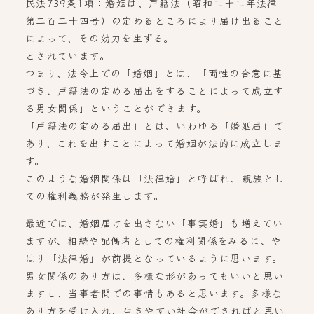
民法739条1項：婚姻は、戸籍法（昭和二十二年法律
第二百二十四号）の定めるところにより届け出ること
によって、その効力を生ずる。
とされています。
つまり、法令上での「婚姻」とは、「両性の合意に基
づき、戸籍法の定める届出をすることによって成立す
る男女関係」ということができます。
「戸籍法の定める届出」とは、いわゆる「婚姻届」で
あり、これを出すことによって婚姻が法的に成立しま
す。
このような婚姻関係は「法律婚」と呼ばれ、親族とし
ての権利義務が発生します。
最近では、婚姻届けを出さない「事実婚」も増えてい
ますが、相続や配偶者としての権利関係をみるに、や
はり「法律婚」が前提となっているように思います。
男女関係のあり方は、多様な形があってもいいと思い
ますし、当事者間での事情もあると思います。多様な
あり方を受け入れ、生きやすい社会ができればと思い